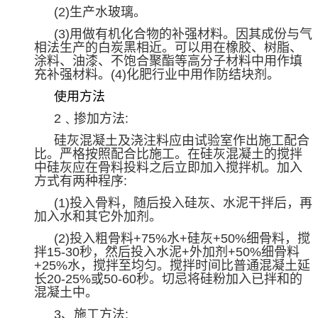
(2)
生产水玻璃。
(3)
用做有机化合物的补强材料。因其成份与气
相法生产的白炭黑相近。可以用在橡胶、树脂、
涂料、油漆、不饱合聚酯等高分子材料中用作填
充补强材料。
(4)
化肥行业中用作防结块剂。
使用方法
2
﹑掺加方法
:
硅灰混凝土及浇注料应由试验室作出施工配合
比。严格按照配合比施工。在硅灰混凝土的搅拌
中硅灰应在骨料投料之后立即加入搅拌机。加入
方式有两种程序
:
(1)
投入骨料，随后投入硅灰、水泥干拌后，再
加入水和其它外加剂。
(2)
投入粗骨料
+75%
水
+
硅灰
+50%
细骨料，搅
拌
15-30
秒，然后投入水泥
+
外加剂
+50%
细骨料
+25%
水，搅拌至均匀。搅拌时间比普通混凝土延
长
20-25%
或
50-60
秒。切忌将硅粉加入已拌和的
混凝土中。
3
、施工方法
: