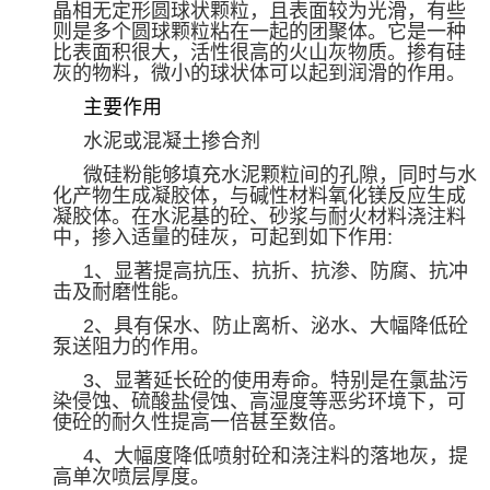
晶相无定形圆球状颗粒，且表面较为光滑，有些
则是多个圆球颗粒粘在一起的团聚体。它是一种
比表面积很大，活性很高的火山灰物质。掺有硅
灰的物料，微小的球状体可以起到润滑的作用。
主要作用
水泥或混凝土掺合剂
微硅粉能够填充水泥颗粒间的孔隙，同时与水
化产物生成凝胶体，与碱性材料氧化镁反应生成
凝胶体。在水泥基的砼、砂浆与耐火材料浇注料
中，掺入适量的硅灰，可起到如下作用
:
1
、显著提高抗压、抗折、抗渗、防腐、抗冲
击及耐磨性能。
2
、具有保水、防止离析、泌水、大幅降低砼
泵送阻力的作用。
3
、显著延长砼的使用寿命。特别是在氯盐污
染侵蚀、硫酸盐侵蚀、高湿度等恶劣环境下，可
使砼的耐久性提高一倍甚至数倍。
4
、大幅度降低喷射砼和浇注料的落地灰，提
高单次喷层厚度。