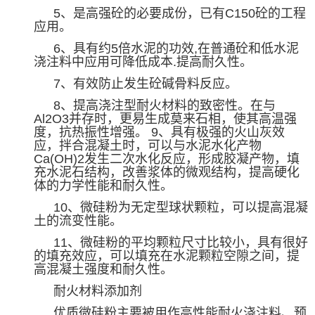
5
、是高强砼的必要成份，已有
C150
砼的工程
应用。
6
、具有约
5
倍水泥的功效
,
在普通砼和低水泥
浇注料中应用可降低成本
.
提高耐久性。
7
、有效防止发生砼碱骨料反应。
8
、提高浇注型耐火材料的致密性。在与
Al2O3
并存时，更易生成莫来石相，使其高温强
度，抗热振性增强。
9
、具有极强的火山灰效
应，拌合混凝土时，可以与水泥水化产物
Ca(OH)2
发生二次水化反应，形成胶凝产物，填
充水泥石结构，改善浆体的微观结构，提高硬化
体的力学性能和耐久性。
10
、微硅粉为无定型球状颗粒，可以提高混凝
土的流变性能。
11
、微硅粉的平均颗粒尺寸比较小，具有很好
的填充效应，可以填充在水泥颗粒空隙之间，提
高混凝土强度和耐久性。
耐火材料添加剂
优质微硅粉主要被用作高性能耐火浇注料、预