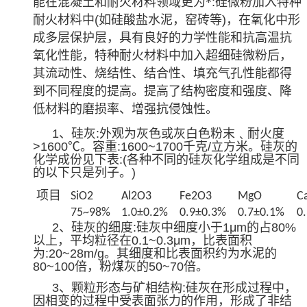
能在混凝土和耐火材料领域更为*
:
硅微粉加入特种
耐火材料中
(
如硅酸盐水泥，窑砖等
)
，在氧化中形
成多层保护层，具有良好的力学性能和抗高温抗
氧化性能，特种耐火材料中加入超细硅微粉后，
其流动性、烧结性、结合性、填充气孔性能都得
到不同程度的提高。提高了结构密度和强度、降
低材料的磨损率、增强抗侵蚀性。
1
、硅灰
:
外观为灰色或灰白色粉末﹑耐火度
>1600℃
。容重
:1600~1700
千克
/
立方米。硅灰的
化学成份见下表
:(
各种不同的硅灰化学组成是不同
的以下只是列子。
)
项目
SiO2
Al2O3
Fe2O3
MgO
C
75~98%
1.0±0.2%
0.9±0.3%
0.7±0.1%
0
2
、硅灰的细度
:
硅灰中细度小于
1μm
的占
80%
以上，平均粒径在
0.1~0.3μm
，比表面积
为
:20~28m/g
。其细度和比表面积约为水泥的
80~100
倍，粉煤灰的
50~70
倍。
3
、颗粒形态与矿相结构
:
硅灰在形成过程中，
因相变的过程中受表面张力的作用，形成了非结