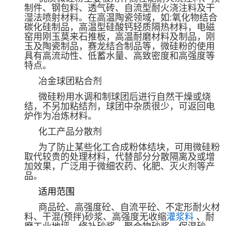
制件、钢包料、透气砖、自流型耐火浇注料及干
湿法喷射材料。在高温陶瓷领域，如
:
氧化物结合
碳化硅制品，高温型硅酸钙轻质隔热材料，电磁
窑用刚玉莫来石推板，高温耐磨材料及制品，刚
玉及陶瓷制品，赛龙结合制品等，微硅粉的使用
具有高流动性、低蓄水量、高致密度和高强度等
特点。
冶金球团粘合剂
微硅粉用水调和制球团后进行自然干燥或烧
结，不另加粘结剂，球团中杂质很少，可返回电
炉作为冶炼材料。
化工产品分散剂
为了防止某些化工合成粉体结块，可用微硅粉
取代较贵的处理材料，代替部分分散隔离及或增
加效果，广泛用于微细农药、化肥、灭火剂等产
品。
适用范围
商品砼、高强度砼、自流平砼、不定形耐火材
料、干混
(
预拌
)
砂浆、高强度无收缩
灌浆料
、耐