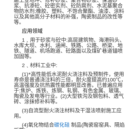
磨工业地坪、修补砂浆、聚合物砂浆、保温砂
浆、抗渗砼、砼密实剂、砼防腐剂、水泥基聚合
物防水剂
;
橡胶、塑料、不饱合聚酯、油漆、涂料
以及其他高分子材料的补强，陶瓷制品的改性等
等。
应用领域
1
﹑用于砂浆与砼中
:
高层建筑物、海港码头、
水库大坝、水利、涵闸、铁路、公路、桥梁、地
铁、隧道、机场跑道、砼路面以及煤矿巷道锚喷
加固等。
2
﹑材料工业中
:
(1)
*高性能低水泥耐火浇注料及预制件，使用
寿命是普通浇注料的三倍，耐火度提高约
100℃
，
高温强度及抗热震性能都明显改善。已普遍应用
于
:
焦炉、炼铁、炼钢、轧钢、有色金属、玻璃、
陶瓷及发电等行业。
(2)
大型铁沟及钢包料、透气
砖、涂抹修补料等。
(3)
自流型耐火浇注材料及干湿法喷射施工应
用。
(4)
氧化物结合
碳化硅
制品
(
陶瓷窑窑具、隔焰