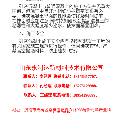
硅灰混凝土与普通混凝土的施工方法并无重大
区别，但施工中良好地组织与振捣密实很有必
要。硅灰混凝土早强的性能会使终凝时间提前，
在抹面时应加注意
;
同时掺加硅灰会提高混凝土的
粘滞性和大幅度减少泌水，使抹面稍显困难。
4
、施工安全
:
硅灰混凝土施工安全应严格按照混凝土工程的
有关国家施工规范进行操作，但因硅灰较轻，严
禁高空抛洒材料，防止硅灰飞扬。
山东永利达新材料技术有限公司
联系人：李经理 联系电话：13156417707、
联系人：孔经理 联系电话：15275129988、
联系人：王经理 联系电话：18954196699、
地址
：
济南市天桥区桑梓店镇舜兴路
988
号新材料产业科