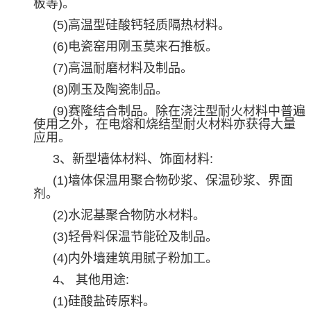
板等
)
。
(5)
高温型硅酸钙轻质隔热材料。
(6)
电瓷窑用刚玉莫来石推板。
(7)
高温耐磨材料及制品。
(8)
刚玉及陶瓷制品。
(9)
赛隆结合制品。除在浇注型耐火材料中普遍
使用之外，在电熔和烧结型耐火材料亦获得大量
应用。
3
、新型墙体材料、饰面材料
:
(1)
墙体保温用聚合物砂浆、保温砂浆、界面
剂。
(2)
水泥基聚合物防水材料。
(3)
轻骨料保温节能砼及制品。
(4)
内外墙建筑用腻子粉加工。
4
、 其他用途
:
(1)
硅酸盐砖原料。